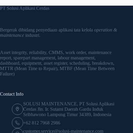
Manufaktur
PT Solusi Aplikasi Cerdas
Bergerak dibidang penyediaan aplikasi tata kelola
operation &
maintenance
industri.
Asset integrity, reliability, CMMS, work order, maintenance
report, sparepart management, labour management,
dashboard, equipment, asset register, scheduling, breakdown,
MTTR (Mean Time to Repair), MTBF (Mean Time Between
Failure)
Contact Info
SOLUSI MAINTENANCE, PT Solusi Aplikasi
Cerdas Jln. Ir. Sutami Daerah Gardu Induk
Sribhawono Lampung Timur 34389, Indonesia
+62 812 7968 2986
customer.service@solusi-maintenance.com