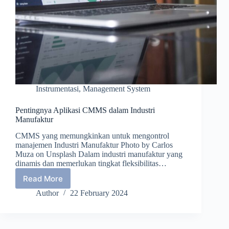
Instrumentasi
,
Management System
Pentingnya Aplikasi CMMS dalam Industri
Manufaktur
CMMS yang memungkinkan untuk mengontrol
manajemen Industri Manufaktur Photo by Carlos
Muza on Unsplash Dalam industri manufaktur yang
dinamis dan memerlukan tingkat fleksibilitas…
Read More
Pentingnya
Aplikasi
Author
22 February 2024
CMMS
dalam
Industri