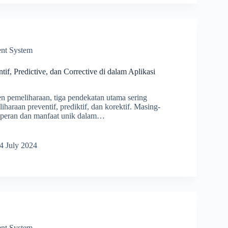
nt System
if, Predictive, dan Corrective di dalam Aplikasi
 pemeliharaan, tiga pendekatan utama sering
haraan preventif, prediktif, dan korektif. Masing-
 peran dan manfaat unik dalam…
aan
if,
4 July 2024
ive,
ive
i
nt System