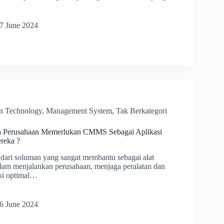
7 June 2024
tnya
on Technology
,
Management System
,
Tak Berkategori
 Perusahaan Memerlukan CMMS Sebagai Aplikasi
reka ?
ari soluman yang sangat membantu sebagai alat
lam menjalankan perusahaan, menjaga peralatan dan
isi optimal…
pa
6 June 2024
haan
ukan