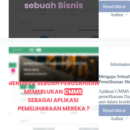
Read More
Cara
Kerja
Author
CMMS
dan
Manfaa
pada
sebuah
Bisnis
Informati
Mengapa Sebuah
Pemeliharaan Me
Aplikasi CMMS d
pemeliharaan Da
aset dalam kond
Read More
Menga
Sebuah
Author
Perusa
Memerl