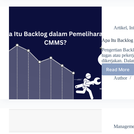
Pemeli
Mesin
di
Industri
Artikel
,
In
Apa Itu Backlo
Pengertian Backl
tugas atau peker
dikerjakan. Dal
Read More
Apa
Itu
Author
Backlo
dalam
Pemeli
CMMS?
Manageme