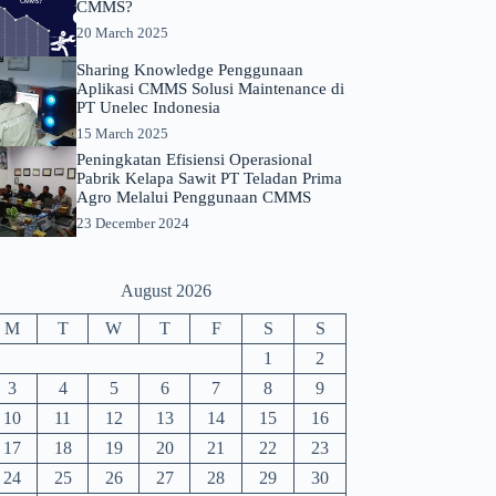
CMMS?
20 March 2025
Sharing Knowledge Penggunaan
Aplikasi CMMS Solusi Maintenance di
PT Unelec Indonesia
15 March 2025
Peningkatan Efisiensi Operasional
Pabrik Kelapa Sawit PT Teladan Prima
Agro Melalui Penggunaan CMMS
23 December 2024
August 2026
M
T
W
T
F
S
S
1
2
3
4
5
6
7
8
9
10
11
12
13
14
15
16
17
18
19
20
21
22
23
24
25
26
27
28
29
30