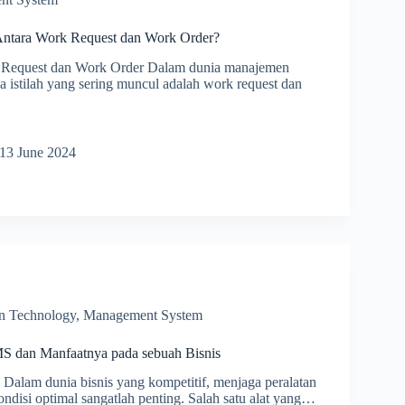
ntara Work Request dan Work Order?
 Request dan Work Order Dalam dunia manajemen
a istilah yang sering muncul adalah work request dan
aan
13 June 2024
t
on Technology
,
Management System
 dan Manfaatnya pada sebuah Bisnis
lam dunia bisnis yang kompetitif, menjaga peralatan
ondisi optimal sangatlah penting. Salah satu alat yang…