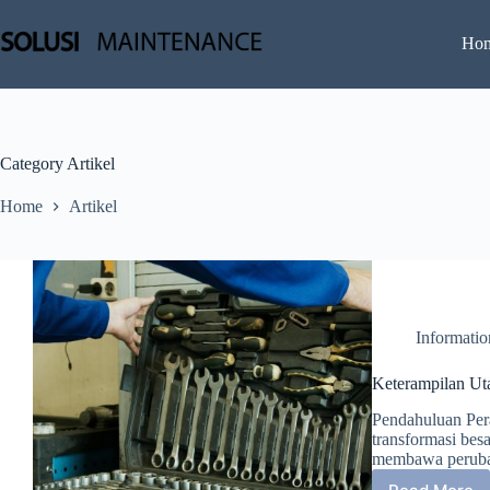
Skip
to
Ho
content
Category
Artikel
Home
Artikel
Informati
Keterampilan Uta
Pendahuluan Pera
transformasi bes
membawa peruba