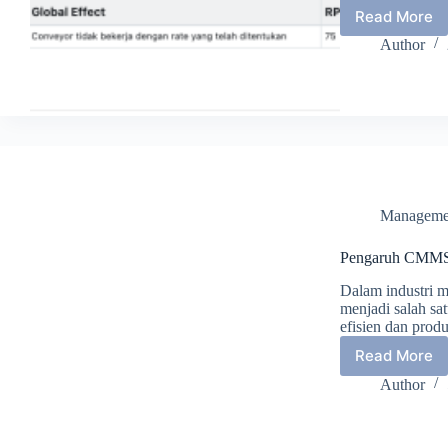
Read More
Apa
Itu
Author
FMECA
dalam
CMMS?
Manageme
Pengaruh CMMS 
Dalam industri 
menjadi salah sa
efisien dan prod
Read More
Pengar
CMMS
Author
terhad
Pengel
Equipm