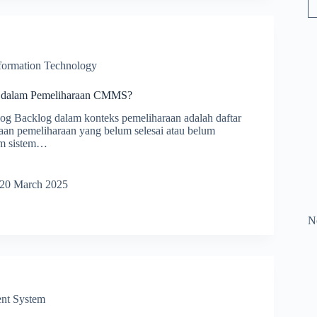
haraan
formation Technology
g dalam Pemeliharaan CMMS?
og Backlog dalam konteks pemeliharaan adalah daftar
jaan pemeliharaan yang belum selesai atau belum
am sistem…
20 March 2025
g
N
haraan
nt System