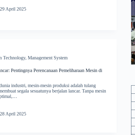
mpilan
29 April 2025
nance
on Technology
,
Management System
ancar: Pentingnya Perencanaan Pemeliharaan Mesin di
unia industri, mesin-mesin produksi adalah tulang
embuat segala sesuatunya berjalan lancar. Tanpa mesin
optimal,…
i
28 April 2025
gnya
anaan