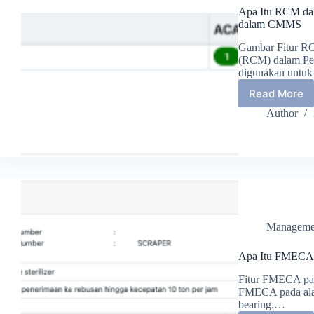
Apa Itu RCM da
dalam CMMS
Gambar Fitur R
(RCM) dalam Pem
digunakan untuk
Read More
Apa
Itu
Author
RCM
dalam
Pemeli
Aset?
Pandua
dan
Manfaa
RCM
Manageme
dalam
CMMS
Apa Itu FMEC
Fitur FMECA pad
FMECA pada ala
bearing.…