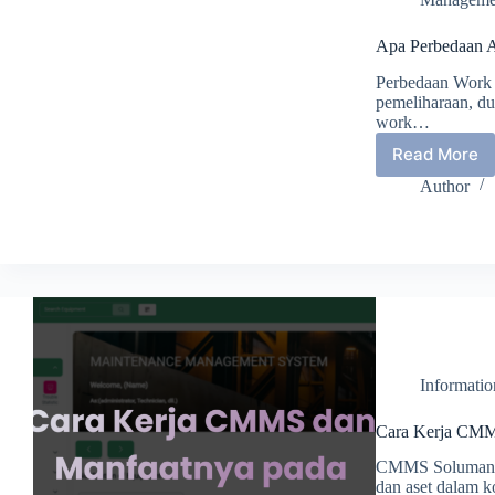
Apa Perbedaan A
Perbedaan Work
pemeliharaan, du
work…
Read More
Apa
Perbed
Author
Antara
Work
Reques
dan
Work
Order?
Informati
Cara Kerja CMMS
CMMS Soluman Da
dan aset dalam k