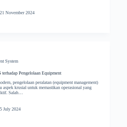
21 November 2024
nt System
terhadap Pengelolaan Equipment
modern, pengelolaan peralatan (equipment management)
tu aspek krusial untuk memastikan operasional yang
uktif. Salah…
uh
5 July 2024
ap
olaan
ent