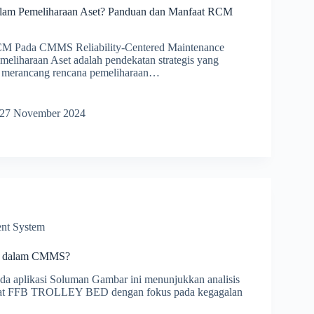
lam Pemeliharaan Aset? Panduan dan Manfaat RCM
CM Pada CMMS Reliability-Centered Maintenance
eliharaan Aset adalah pendekatan strategis yang
 merancang rencana pemeliharaan…
27 November 2024
haraan
n
t
nt System
A dalam CMMS?
a aplikasi Soluman Gambar ini menunjukkan analisis
t FFB TROLLEY BED dengan fokus pada kegagalan