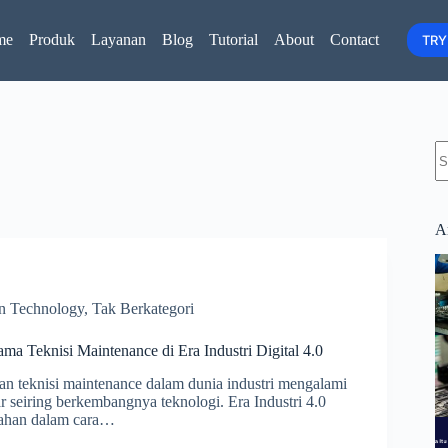
me
Produk
Layanan
Blog
Tutorial
About
Contact
TRY
N
re
Ar
on Technology
,
Tak Berkategori
ma Teknisi Maintenance di Era Industri Digital 4.0
n teknisi maintenance dalam dunia industri mengalami
ar seiring berkembangnya teknologi. Era Industri 4.0
han dalam cara…