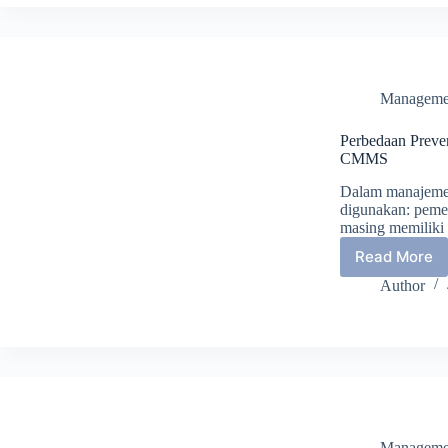
Manageme
Perbedaan Prevent
CMMS
Dalam manajemen
digunakan: pemeli
masing memiliki
Read More
Perbed
Prevent
Author
Predict
dan
Correct
di
dalam
Aplikas
CMMS
Manageme