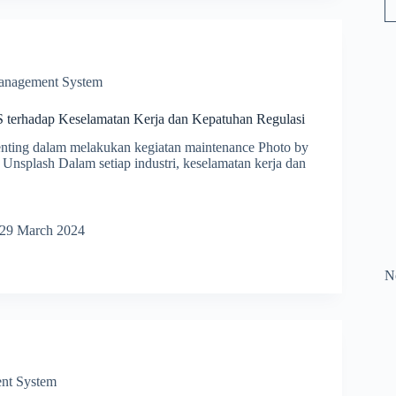
isasi
emen
re
nagement System
erhadap Keselamatan Kerja dan Kepatuhan Regulasi
enting dalam melakukan kegiatan maintenance Photo by
Unsplash Dalam setiap industri, keselamatan kerja dan
uh
29 March 2024
ap
matan
N
han
i
nt System