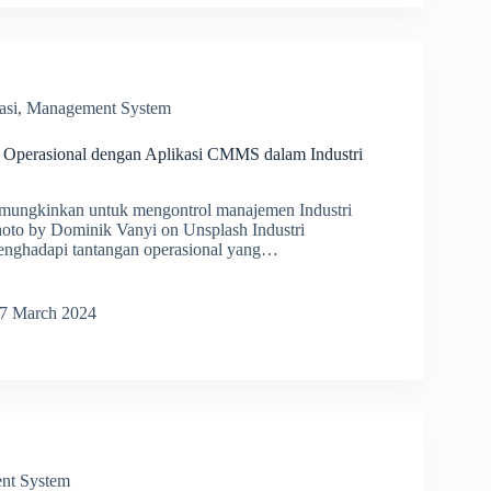
i
asi
,
Management System
Operasional dengan Aplikasi CMMS dalam Industri
ngkinkan untuk mengontrol manajemen Industri
oto by Dominik Vanyi on Unsplash Industri
nghadapi tantangan operasional yang…
timalkan
ional
7 March 2024
i
bangan
nt System