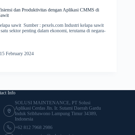
isiensi dan Produktivitas dengan Aplikasi CMMS di
Sawit
kelapa sawit Sumber : pexels.com Industri kelapa sawit
satu sektor penting dalam ekonomi, terutama di negara-
katkan
i
15 February 2024
ivitas
i
act Info
SOLUSI MAINTENANCE, PT Solusi
Aplikasi Cerdas Jln. Ir. Sutami Daerah Gardu
Induk Sribhawono Lampung Timur 34389,
Indonesia
+62 812 7968 2986