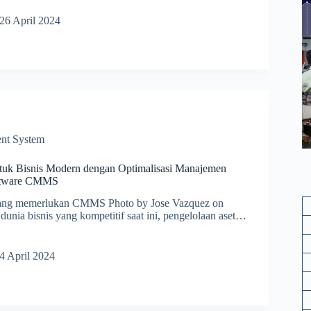
i
isasi
26 April 2024
i
ity-
ed
nance
nt System
untuk Bisnis Modern dengan Optimalisasi Manajemen
ftware CMMS
yang memerlukan CMMS Photo by Jose Vazquez on
unia bisnis yang kompetitif saat ini, pengelolaan aset…
4 April 2024