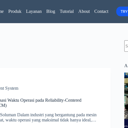
me
Produk
Layanan
Blog
Tutorial
About
Contact
TRY
N
re
Ar
nt System
isasi Waktu Operasi pada Reliability-Centered
CM)
Soluman Dalam industri yang bergantung pada mesin
rat, waktu operasi yang maksimal tidak hanya ideal,…