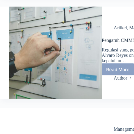
Optimal
Manaj
Aset
dengan
Softwa
Artikel
,
Ma
CMMS
Pengaruh CMMS t
Regulasi yang p
Alvaro Reyes on 
kepatuhan…
Read More
Pengar
CMMS
Author
terhad
Kesela
Kerja
dan
Kepatu
Regulas
Manageme