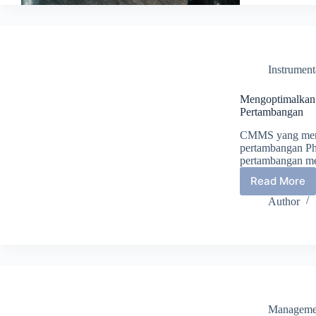
Aplikas
CMMS
di
Industri
Ritel
Instrument
Mengoptimalkan 
Pertambangan
CMMS yang memu
pertambangan Ph
pertambangan me
Read More
Mengop
Operas
Author
dengan
Aplikas
CMMS
dalam
Industri
Pertam
Manageme