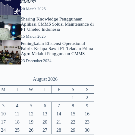
CMMS?
20 March 2025
Sharing Knowledge Penggunaan
Aplikasi CMMS Solusi Maintenance di
PT Unelec Indonesia
15 March 2025
Peningkatan Efisiensi Operasional
Pabrik Kelapa Sawit PT Teladan Prima
Agro Melalui Penggunaan CMMS
23 December 2024
August 2026
M
T
W
T
F
S
S
1
2
3
4
5
6
7
8
9
10
11
12
13
14
15
16
17
18
19
20
21
22
23
24
25
26
27
28
29
30