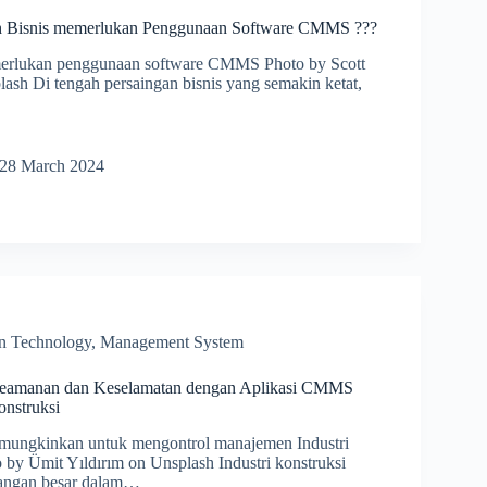
 Bisnis memerlukan Penggunaan Software CMMS ???
erlukan penggunaan software CMMS Photo by Scott
sh Di tengah persaingan bisnis yang semakin ketat,
pa
28 March 2024
ukan
naan
re
on Technology
,
Management System
eamanan dan Keselamatan dengan Aplikasi CMMS
onstruksi
ngkinkan untuk mengontrol manajemen Industri
 by Ümit Yıldırım on Unsplash Industri konstruksi
angan besar dalam…