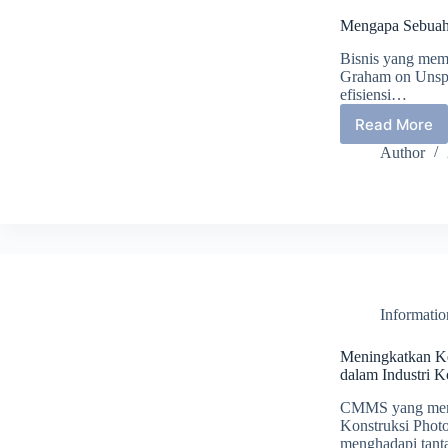
Mengapa Sebuah
Bisnis yang mem
Graham on Unspla
efisiensi…
Read More
Menga
Sebuah
Author
Bisnis
memerl
Penggu
Softwa
CMMS
???
Informati
Meningkatkan K
dalam Industri K
CMMS yang memu
Konstruksi Photo
menghadapi tant