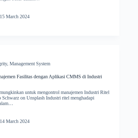
katkan
nan
15 March 2024
matan
i
ksi
rity
,
Management System
jemen Fasilitas dengan Aplikasi CMMS di Industri
ngkinkan untuk mengontrol manajemen Industri Ritel
 Schwarz on Unsplash Industri ritel menghadapi
dalam…
kuat
emen
14 March 2024
s