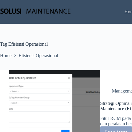
Skip
to
Ho
content
Tag
Efisiensi Operasional
Home
Efisiensi Operasional
Manageme
Strategi Optimal
Maintenance (R
Fitur RCM pada 
dan peralatan be