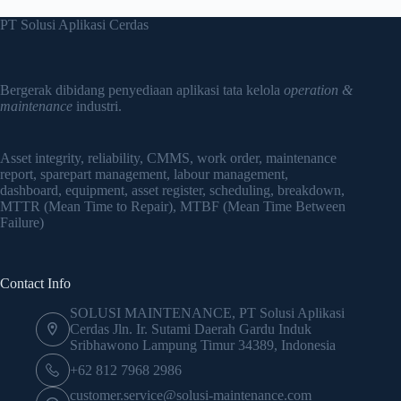
Fasilitas
PT Solusi Aplikasi Cerdas
Bergerak dibidang penyediaan aplikasi tata kelola
operation &
maintenance
industri.
Asset integrity, reliability, CMMS, work order, maintenance
report, sparepart management, labour management,
dashboard, equipment, asset register, scheduling, breakdown,
MTTR (Mean Time to Repair), MTBF (Mean Time Between
Failure)
Contact Info
SOLUSI MAINTENANCE, PT Solusi Aplikasi
Cerdas Jln. Ir. Sutami Daerah Gardu Induk
Sribhawono Lampung Timur 34389, Indonesia
+62 812 7968 2986
customer.service@solusi-maintenance.com