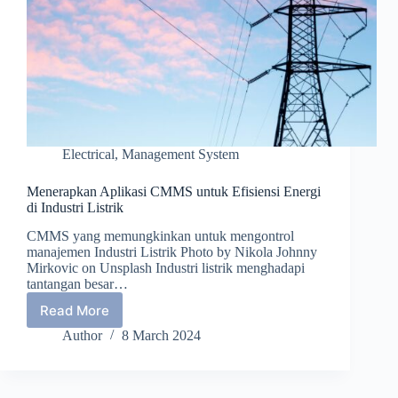
Electrical
,
Management System
Menerapkan Aplikasi CMMS untuk Efisiensi Energi
di Industri Listrik
CMMS yang memungkinkan untuk mengontrol
manajemen Industri Listrik Photo by Nikola Johnny
Mirkovic on Unsplash Industri listrik menghadapi
tantangan besar…
Read More
Menerapkan
Aplikasi
Author
8 March 2024
CMMS
untuk
Efisiensi