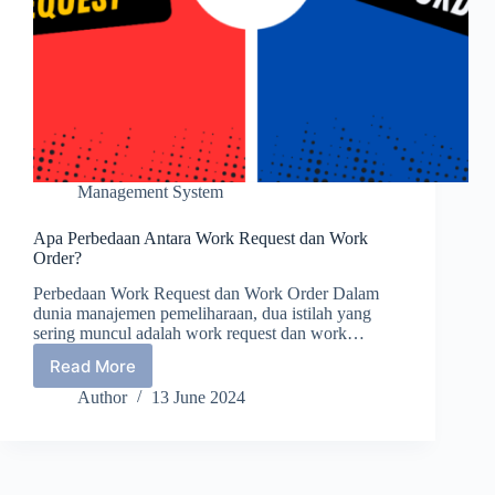
Management System
Apa Perbedaan Antara Work Request dan Work
Order?
Perbedaan Work Request dan Work Order Dalam
dunia manajemen pemeliharaan, dua istilah yang
sering muncul adalah work request dan work…
Read More
Apa
Perbedaan
Author
13 June 2024
Antara
Work
Request
dan