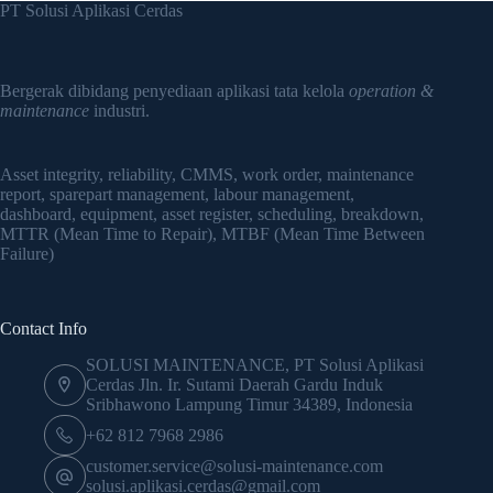
Work
PT Solusi Aplikasi Cerdas
Order?
Bergerak dibidang penyediaan aplikasi tata kelola
operation &
maintenance
industri.
Asset integrity, reliability, CMMS, work order, maintenance
report, sparepart management, labour management,
dashboard, equipment, asset register, scheduling, breakdown,
MTTR (Mean Time to Repair), MTBF (Mean Time Between
Failure)
Contact Info
SOLUSI MAINTENANCE, PT Solusi Aplikasi
Cerdas Jln. Ir. Sutami Daerah Gardu Induk
Sribhawono Lampung Timur 34389, Indonesia
+62 812 7968 2986
customer.service@solusi-maintenance.com
solusi.aplikasi.cerdas@gmail.com