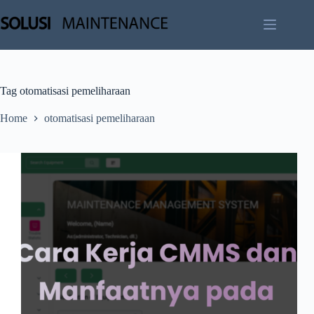
Skip
to
content
Tag
otomatisasi pemeliharaan
Home
otomatisasi pemeliharaan