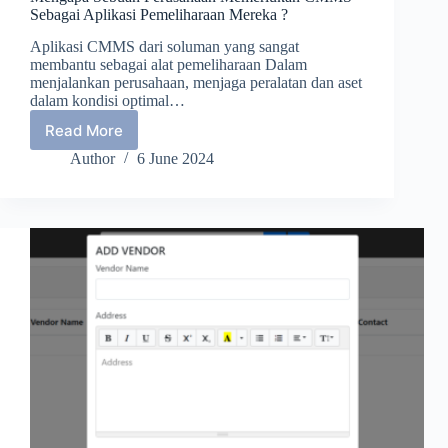
Sebagai Aplikasi Pemeliharaan Mereka ?
Aplikasi CMMS dari soluman yang sangat
membantu sebagai alat pemeliharaan Dalam
menjalankan perusahaan, menjaga peralatan dan aset
dalam kondisi optimal…
Read More
Mengapa
Sebuah
Author
6 June 2024
Perusahaan
Memerlukan
CMMS
Sebagai
Aplikasi
Pemeliharaan
Mereka
?