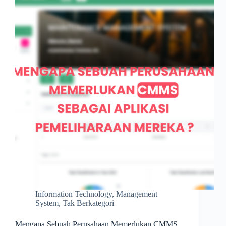
sebuah
Bisnis
Information Technology
,
Management
System
,
Tak Berkategori
Mengapa Sebuah Perusahaan Memerlukan CMMS