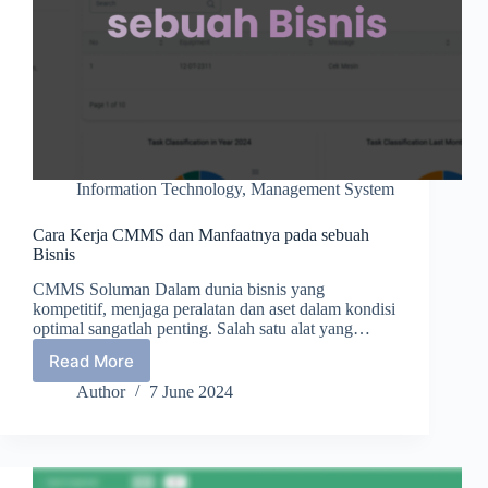
Information Technology
,
Management System
Cara Kerja CMMS dan Manfaatnya pada sebuah
Bisnis
CMMS Soluman Dalam dunia bisnis yang
kompetitif, menjaga peralatan dan aset dalam kondisi
optimal sangatlah penting. Salah satu alat yang…
Read More
Cara
Kerja
Author
7 June 2024
CMMS
dan
Manfaatnya
pada