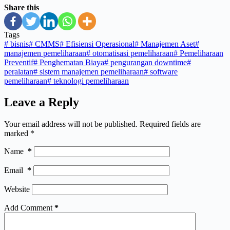
Share this
Tags
#
bisnis
#
CMMS
#
Efisiensi Operasional
#
Manajemen Aset
#
manajemen pemeliharaan
#
otomatisasi pemeliharaan
#
Pemeliharaan
Preventif
#
Penghematan Biaya
#
pengurangan downtime
#
peralatan
#
sistem manajemen pemeliharaan
#
software
pemeliharaan
#
teknologi pemeliharaan
Leave a Reply
Your email address will not be published.
Required fields are
marked
*
Name
*
Email
*
Website
Add Comment
*