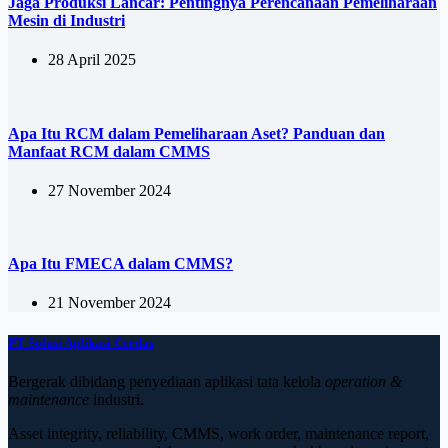
Jaga Produksi Lancar: Pentingnya Perencanaan Pemeliharaan
Mesin di Industri
28 April 2025
Apa Itu RCM dalam Pemeliharaan Aset? Panduan dan
Manfaat RCM dalam CMMS
27 November 2024
Apa Itu FMECA dalam CMMS?
21 November 2024
PT Solusi Aplikasi Cerdas
Bergerak dibidang penyediaan aplikasi tata kelola
operation &
maintenance
industri.
Asset integrity, reliability, CMMS, work order, maintenance report,