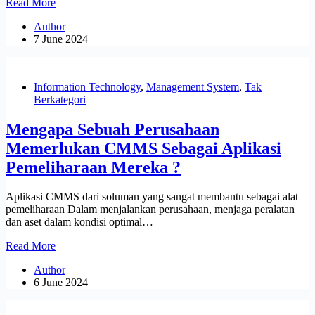
Cara
Read More
Kerja
Author
CMMS
7 June 2024
dan
Manfaatnya
pada
sebuah
Information Technology
,
Management System
,
Tak
Bisnis
Berkategori
Mengapa Sebuah Perusahaan
Memerlukan CMMS Sebagai Aplikasi
Pemeliharaan Mereka ?
Aplikasi CMMS dari soluman yang sangat membantu sebagai alat
pemeliharaan Dalam menjalankan perusahaan, menjaga peralatan
dan aset dalam kondisi optimal…
Mengapa
Read More
Sebuah
Author
Perusahaan
6 June 2024
Memerlukan
CMMS
Sebagai