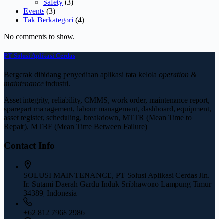
Safety
(3)
Events
(3)
Tak Berkategori
(4)
No comments to show.
PT Solusi Aplikasi Cerdas
Bergerak dibidang penyediaan aplikasi tata kelola
operation &
maintenance
industri.
Asset integrity, reliability, CMMS, work order, maintenance report,
sparepart management, labour management, dashboard, equipment,
asset register, scheduling, breakdown, MTTR (Mean Time to
Repair), MTBF (Mean Time Between Failure)
Contact Info
SOLUSI MAINTENANCE, PT Solusi Aplikasi Cerdas Jln.
Ir. Sutami Daerah Gardu Induk Sribhawono Lampung Timur
34389, Indonesia
+62 812 7968 2986