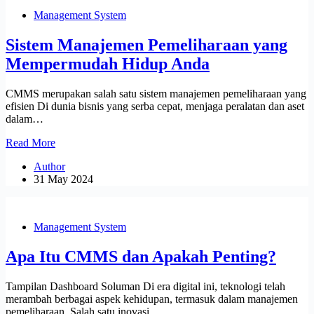
Aplikasi
Management System
Pemeliharaan
Mereka
Sistem Manajemen Pemeliharaan yang
?
Mempermudah Hidup Anda
CMMS merupakan salah satu sistem manajemen pemeliharaan yang
efisien Di dunia bisnis yang serba cepat, menjaga peralatan dan aset
dalam…
Sistem
Read More
Manajemen
Author
Pemeliharaan
31 May 2024
yang
Mempermudah
Hidup
Anda
Management System
Apa Itu CMMS dan Apakah Penting?
Tampilan Dashboard Soluman Di era digital ini, teknologi telah
merambah berbagai aspek kehidupan, termasuk dalam manajemen
pemeliharaan. Salah satu inovasi…