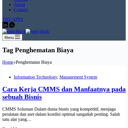
About
Contact
TRY APPS
Menu
Tag
Penghematan Biaya
Home
Penghematan Biaya
Information Technology
,
Management System
Cara Kerja CMMS dan Manfaatnya pada
sebuah Bisnis
CMMS Soluman Dalam dunia bisnis yang kompetitif, menjaga
peralatan dan aset dalam kondisi optimal sangatlah penting. Salah
satu alat yang…