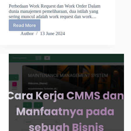
Perbedaan Work Request dan Work Order Dalam
dunia manajemen pemeliharaan, dua istilah yang
sering muncul adalah work request dan work…
Read More
Apa
Perbedaan
Author
13 June 2024
Antara
Work
Request
dan
Work
Order?