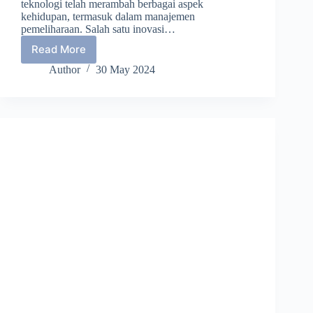
teknologi telah merambah berbagai aspek
kehidupan, termasuk dalam manajemen
pemeliharaan. Salah satu inovasi…
Read More
Apa
Itu
Author
30 May 2024
CMMS
dan
Apakah
Penting?