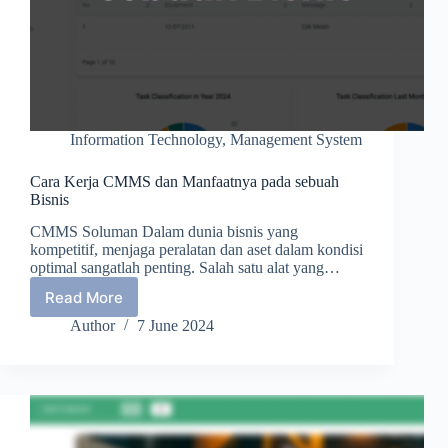
Information Technology
,
Management System
Cara Kerja CMMS dan Manfaatnya pada sebuah
Bisnis
CMMS Soluman Dalam dunia bisnis yang
kompetitif, menjaga peralatan dan aset dalam kondisi
optimal sangatlah penting. Salah satu alat yang…
Read More
Cara
Kerja
Author
7 June 2024
CMMS
dan
Manfaatnya
pada
sebuah
Bisnis