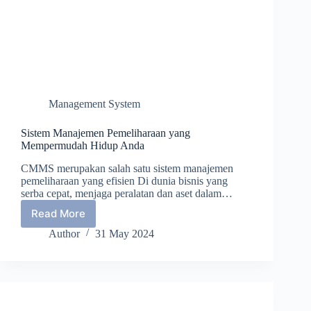
Management System
Sistem Manajemen Pemeliharaan yang
Mempermudah Hidup Anda
CMMS merupakan salah satu sistem manajemen
pemeliharaan yang efisien Di dunia bisnis yang
serba cepat, menjaga peralatan dan aset dalam…
Read More
Sistem
Manajemen
Author
31 May 2024
Pemeliharaan
yang
Mempermudah
Hidup
Anda