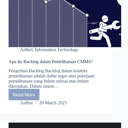
Artikel
,
Information Technology
Apa Itu Backlog dalam Pemeliharaan CMMS?
Pengertian Backlog Backlog dalam konteks
pemeliharaan adalah daftar tugas atau pekerjaan
pemeliharaan yang belum selesai atau belum
dikerjakan. Dalam sistem…
Read More
Apa
Itu
Author
20 March 2025
Backlog
dalam
Pemeliharaan
CMMS?