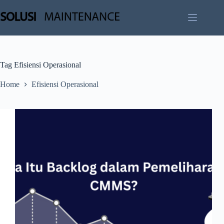
Skip
to
content
Tag
Efisiensi Operasional
Home
Efisiensi Operasional