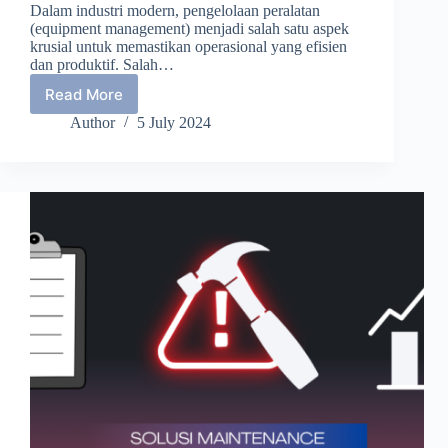
Dalam industri modern, pengelolaan peralatan
(equipment management) menjadi salah satu aspek
krusial untuk memastikan operasional yang efisien
dan produktif. Salah…
Read More
Pengaruh
CMMS
Author
5 July 2024
terhadap
Pengelolaan
Equipment