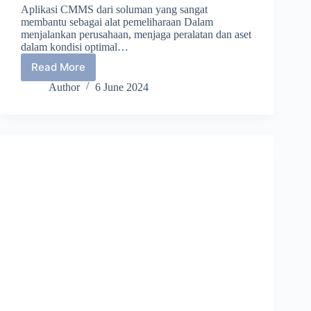
Aplikasi CMMS dari soluman yang sangat
membantu sebagai alat pemeliharaan Dalam
menjalankan perusahaan, menjaga peralatan dan aset
dalam kondisi optimal…
Read More
Mengapa
Sebuah
Author
6 June 2024
Perusahaan
Memerlukan
CMMS
Sebagai
Aplikasi
Pemeliharaan
Mereka
?