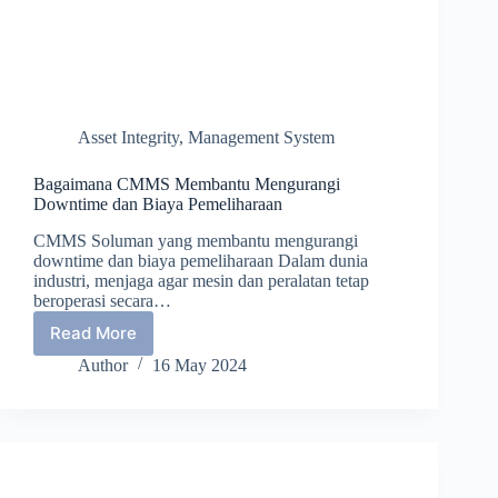
Asset Integrity
,
Management System
Bagaimana CMMS Membantu Mengurangi
Downtime dan Biaya Pemeliharaan
CMMS Soluman yang membantu mengurangi
downtime dan biaya pemeliharaan Dalam dunia
industri, menjaga agar mesin dan peralatan tetap
beroperasi secara…
Read More
Bagaimana
CMMS
Author
16 May 2024
Membantu
Mengurangi
Downtime
dan
Biaya
Pemeliharaan