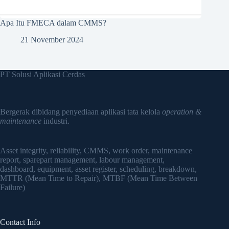
Apa Itu FMECA dalam CMMS?
21 November 2024
PT Solusi Aplikasi Cerdas
Bergerak dibidang penyediaan aplikasi tata kelola
operation &
maintenance
industri.
Asset integrity, reliability, CMMS, work order, maintenance
report, sparepart management, labour management,
dashboard, equipment, asset register, scheduling, breakdown,
MTTR (Mean Time to Repair), MTBF (Mean Time Between
Failure)
Contact Info